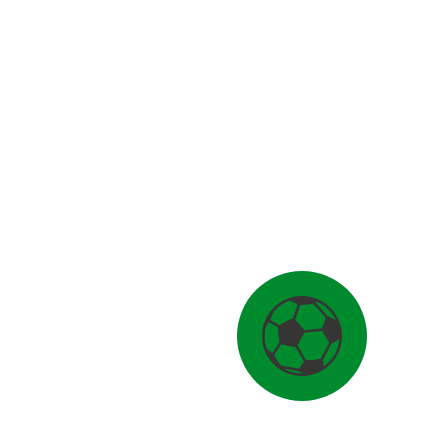
Rademacher
gerolfing.de
Weitere Funktionsträger
Funktion
Name
E-Mail
Ältestenrat
Gerhard
Retzer
Jugendvorstand
Julia Löser
jugend@fc-gerolfing.de
Webmaster
Jonas
webmaster@fc-
Enkelmann
gerolfing.de
Hörgeräte-LANGER-
Christoph
jugendfoerderkonzept@fc-
Jugendförderkonzept
Hochrein
gerolfing.de
Vertrauensperson
Kirsten
vertrauensperson@fc-
Weber
gerolfing.de