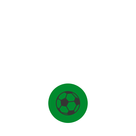
GOALS
YELLOW CARD
RED CARDS
D.O.B.
20
NATIONALITY
HEIGHT
WEIGHT
tetur adipiscing elit, sed do eiusmod tempor incididunt ut labor
citation ullamco laboris nisi ut aliquip ex ea commodo consequat
e cillum dolore eu fugiat nulla pariatur. Excepteur sint occaecat 
im id est laborum.