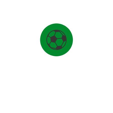
FUSSBALL
1. MANNSCHAFT
2. MANNSCHAFT
FREIZEIT-MANNSCHAFT
1. MANNSCHAFT FRAUEN
2. MANNSCHAFT FRAUEN
FUSSBALL PFINGST-CAMP
JUNIOREN
U17-D