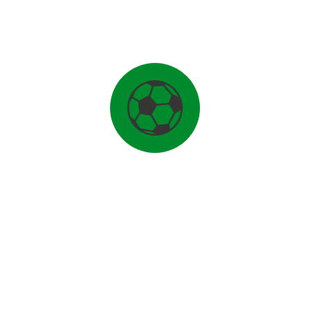
FUSSBALL
1. MANNSCHAFT
2. MANNSCHAFT
FREIZEIT-MANNSCHAFT
1. MANNSCHAFT FRAUEN
2. MANNSCHAFT FRAUEN
FUSSBALL PFINGST-CAMP
JUNIOREN
U17-D